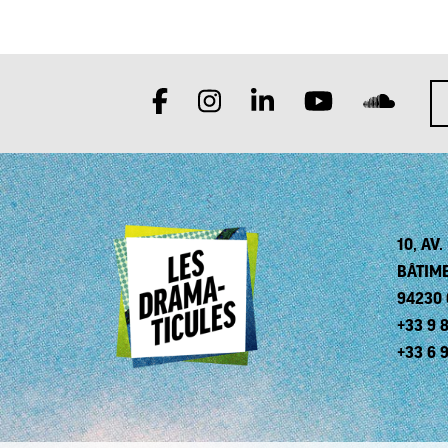
10, AV
BÂTIM
94230
+33 9 8
+33 6 