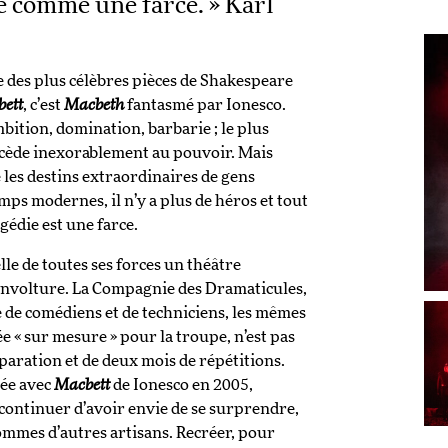
e comme une farce. » Karl
e des plus célèbres pièces de Shakespeare
ett
, c’est
Macbeth
fantasmé par Ionesco.
ition, domination, barbarie ; le plus
 accède inexorablement au pouvoir. Mais
 les destins extraordinaires de gens
mps modernes, il n’y a plus de héros et tout
agédie est une farce.
elle de toutes ses forces un théâtre
sinvolture. La Compagnie des Dramaticules,
e de comédiens et de techniciens, les mêmes
ée « sur mesure » pour la troupe, n’est pas
éparation et de deux mois de répétitions.
tée avec
Macbett
de Ionesco en 2005,
continuer d’avoir envie de se surprendre,
sommes d’autres artisans. Recréer, pour