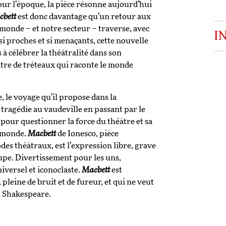
pour l’époque, la pièce résonne aujourd’hui
bett
est donc davantage qu’un retour aux
monde – et notre secteur – traverse, avec
I
 si proches et si menaçants, cette nouvelle
à célébrer la théâtralité dans son
âtre de tréteaux qui raconte le monde
 le voyage qu’il propose dans la
a tragédie au vaudeville en passant par le
t pour questionner la force du théâtre et sa
u monde.
Macbett
de Ionesco, pièce
des théâtraux, est l’expression libre, grave
oupe. Divertissement pour les uns,
niversel et iconoclaste.
Macbett
est
 pleine de bruit et de fureur, et qui ne veut
 Shakespeare.