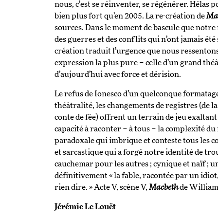
nous, c’est se réinventer, se régénérer. Hélas 
bien plus fort qu’en 2005. La re-création de
Mac
sources. Dans le moment de bascule que notre 
des guerres et des conflits qui n’ont jamais été
création traduit l’urgence que nous ressentons 
expression la plus pure – celle d’un grand thé
d’aujourd’hui avec force et dérision.
Le refus de Ionesco d’un quelconque formatage,
théâtralité, les changements de registres (de l
conte de fée) offrent un terrain de jeu exaltan
capacité à raconter – à tous – la complexité d
paradoxale qui imbrique et conteste tous les co
et sarcastique qui a forgé notre identité de tr
cauchemar pour les autres ; cynique et naïf ; u
définitivement « la fable, racontée par un idiot,
rien dire. » Acte V, scène V,
Macbeth
de William
Jérémie Le Louët