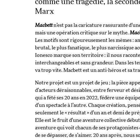
comme une tragédie, la second
Marx
Macbett
n’est pas la caricature rassurante d’un
mais une opération critique sur le mythe.
Macb
Les motifs sont rigoureusement les mêmes : amb
brutal, le plus fanatique, le plus narcissique
Ionesco marque son territoire : il nous raconte
interchangeables et sans grandeur. Dans les te
va trop vite. Macbett est un anti-héros et sa tr
Notre projet est un projet de jeu ; la pièce app
d’acteurs déraisonnables, entre ferveur et dé
qui a fêté ses 20 ans en 2022, fédère une équip
d’un spectacle à l’autre. Chaque création, pens
seulement le « résultat » d’un an et demi de pr
Elle est le fruit d’une aventure collective débu
aventure qui voit chacun de ses protagonistes 
de se dépasser, de s’aimer. 20 ans après, nous 