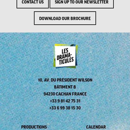
CONTACT US
SIGN UP TO OUR NEWSLETTER
DOWNLOAD OUR BROCHURE
10, AV. DU PRÉSIDENT WILSON
BÂTIMENT B
94230 CACHAN FRANCE
+33 9 81 42 75 31
+33 6 99 38 15 30
PRODUCTIONS
CALENDAR