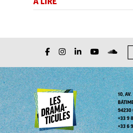
À LIRE
10, AV
BÂTIM
94230
+33 9 8
+33 6 